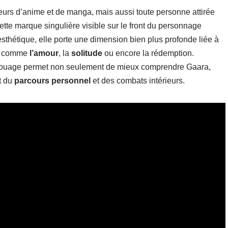
eurs d’anime et de manga, mais aussi toute personne attirée
ette marque singulière visible sur le front du personnage
esthétique, elle porte une dimension bien plus profonde liée à
ts comme
l’amour
, la
solitude
ou encore la rédemption.
atouage permet non seulement de mieux comprendre Gaara,
t du
parcours personnel
et des combats intérieurs.