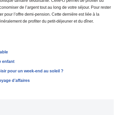
olitique tarifaire séduisante. Celle-ci permet de profiter du
économiser de l’argent tout au long de votre séjour. Pour rester
 pour l’offre demi-pension. Cette dernière est liée à la
néralement de profiter du petit-déjeuner et du dîner.
able
e enfant
isir pour un week-end au soleil ?
oyage d’affaires