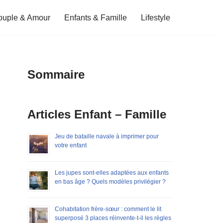
ouple & Amour
Enfants & Famille
Lifestyle
Sommaire
Articles Enfant – Famille
Jeu de bataille navale à imprimer pour
votre enfant
Les jupes sont-elles adaptées aux enfants
en bas âge ? Quels modèles privilégier ?
Cohabitation frère-sœur : comment le lit
superposé 3 places réinvente-t-il les règles