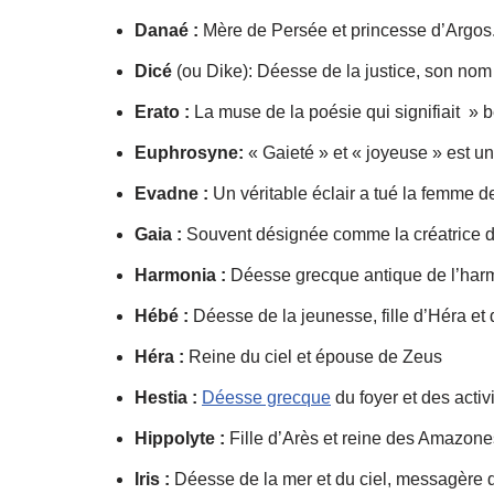
Danaé :
Mère de Persée et princesse d’Argos
Dicé
(ou Dike): Déesse de la justice, son nom s
Erato :
La muse de la poésie qui signifiait » be
Euphrosyne:
« Gaieté » et « joyeuse » est u
Evadne :
Un véritable éclair a tué la femme d
Gaia :
Souvent désignée comme la créatrice de 
Harmonia :
Déesse grecque antique de l’harmon
Hébé :
Déesse de la jeunesse, fille d’Héra et
Héra :
Reine du ciel et épouse de Zeus
Hestia :
Déesse grecque
du foyer et des acti
Hippolyte :
Fille d’Arès et reine des Amazone
Iris :
Déesse de la mer et du ciel, messagère 