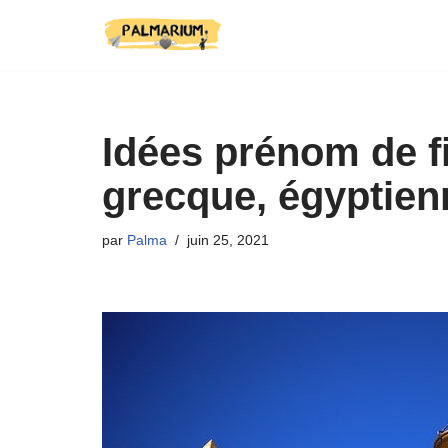
Aller
au
contenu
Idées prénom de f
grecque, égyptien
par
Palma
juin 25, 2021